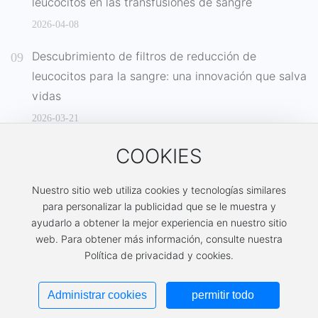
leucocitos en las transfusiones de sangre
2026-04-08
Descubrimiento de filtros de reducción de
leucocitos para la sangre: una innovación que salva
vidas
2026-03-21
COOKIES
Nuestro sitio web utiliza cookies y tecnologías similares
para personalizar la publicidad que se le muestra y
ayudarlo a obtener la mejor experiencia en nuestro sitio
Todos los derechos reservados ©2024 Nanjing Shuangwei Biomedical
web. Para obtener más información, consulte nuestra
Technology Co., Ltd.
Política de privacidad y cookies.
SEO
Desarrollado por:
www.300.cn
Nanjing
苏ICP备05023847号-3
Administrar cookies
permitir todo
Licencia comercial